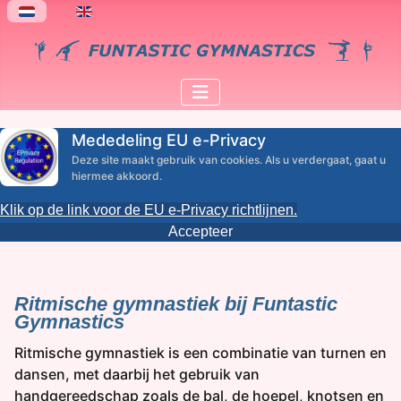
Selecteer de taal
Mededeling EU e-Privacy
Deze site maakt gebruik van cookies. Als u verdergaat, gaat u
hiermee akkoord.
Klik op de link voor de EU e-Privacy richtlijnen.
Accepteer
Ritmische gymnastiek bij Funtastic
Gymnastics
Ritmische gymnastiek is een combinatie van turnen en
dansen, met daarbij het gebruik van
handgereedschap zoals de bal, de hoepel, knotsen en